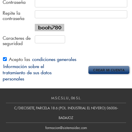
Contraseña
Repite la
contraseña
Caracteres de
seguridad
Acepto las
condiciones generales
Información sobre el
tratamiento de sus datos
personales
M.S.C.S.L.U., 06 S.L.
C/DIECISIETE, PARCELA 18.6 (POL. INDUSTRIAL EL NEVERO) 06006-
BADAJOZ
formacion@sistemaidec.com